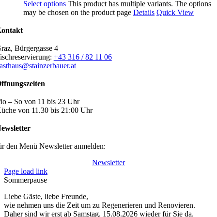
Select options
This product has multiple variants. The options
may be chosen on the product page
Details
Quick View
ontakt
raz, Bürgergasse 4
ischreservierung:
+43 316 / 82 11 06
asthaus@stainzerbauer.at
ffnungszeiten
o – So von 11 bis 23 Uhr
üche von 11.30 bis 21:00 Uhr
ewsletter
ür den Menü Newsletter anmelden:
Newsletter
Page load link
Sommerpause
Liebe Gäste, liebe Freunde,
wie nehmen uns die Zeit um zu Regenerieren und Renovieren.
Daher sind wir erst ab Samstag, 15.08.2026 wieder für Sie da.