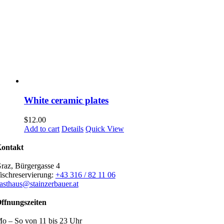
White ceramic plates
$
12.00
Add to cart
Details
Quick View
ontakt
raz, Bürgergasse 4
ischreservierung:
+43 316 / 82 11 06
asthaus@stainzerbauer.at
ffnungszeiten
o – So von 11 bis 23 Uhr