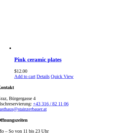
Pink ceramic plates
$
12.00
Add to cart
Details
Quick View
ontakt
raz, Bürgergasse 4
ischreservierung:
+43 316 / 82 11 06
asthaus@stainzerbauer.at
ffnungszeiten
o – So von 11 bis 23 Uhr