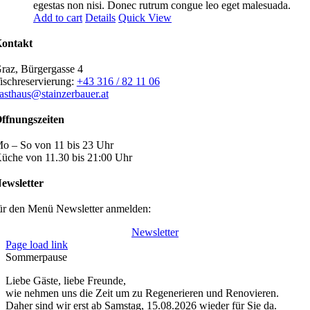
egestas non nisi. Donec rutrum congue leo eget malesuada.
Add to cart
Details
Quick View
ontakt
raz, Bürgergasse 4
ischreservierung:
+43 316 / 82 11 06
asthaus@stainzerbauer.at
ffnungszeiten
o – So von 11 bis 23 Uhr
üche von 11.30 bis 21:00 Uhr
ewsletter
ür den Menü Newsletter anmelden:
Newsletter
Page load link
Sommerpause
Liebe Gäste, liebe Freunde,
wie nehmen uns die Zeit um zu Regenerieren und Renovieren.
Daher sind wir erst ab Samstag, 15.08.2026 wieder für Sie da.