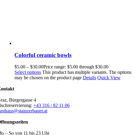
Colorful ceramic bowls
$
5.00
–
$
30.00
Price range: $5.00 through $30.00
Select options
This product has multiple variants. The options
may be chosen on the product page
Details
Quick View
ontakt
raz, Bürgergasse 4
ischreservierung:
+43 316 / 82 11 06
asthaus@stainzerbauer.at
ffnungszeiten
o – So von 11 bis 23 Uhr