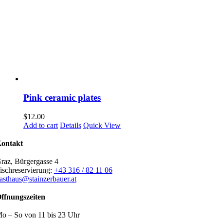
Pink ceramic plates
$
12.00
Add to cart
Details
Quick View
ontakt
raz, Bürgergasse 4
ischreservierung:
+43 316 / 82 11 06
asthaus@stainzerbauer.at
ffnungszeiten
o – So von 11 bis 23 Uhr